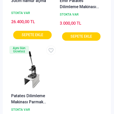
30cm hamur açma
Emir Patates
Dilimleme Makinası
Parmak Patates Yedek
STOKTA VAR
STOKTA VAR
Bıçak 9x9 Mm
26.400,00 TL
3.000,00 TL
Aynı Gün
Ücretsiz
Patates Dilimleme
Makinası Parmak
Patates Profesyonel
STOKTA VAR