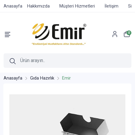
Anasayfa
Hakkımızda
Müşteri Hizmetleri
İletişim
Sip
0
Anasayfa
Gıda Hazırlık
Emir