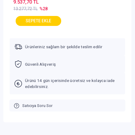
Ayaklı Model 9x9 mm
9.537,70 TL
13.277,72 TL
%28
Ürünleriniz sağlam bir şekilde teslim edilir
Güvenli Alışveriş
Ürünü 14 gün içerisinde ücretsiz ve kolayca iade
edebilirsiniz.
Satıcıya Soru Sor