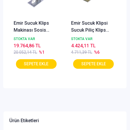
Emir Sucuk Klips
Emir Sucuk Klipsi
Makinası Sosis
Sucuk Piliç Klips
Dolgu Et Dolum Ağız
Sucuk Piliç Ağzı
STOKTA VAR
STOKTA VAR
Kapatma Makinası
Kapatma Klips
19.764,86 TL
4.424,11 TL
20.052,14 TL
%1
4.711,39 TL
%6
Ürün Etiketleri