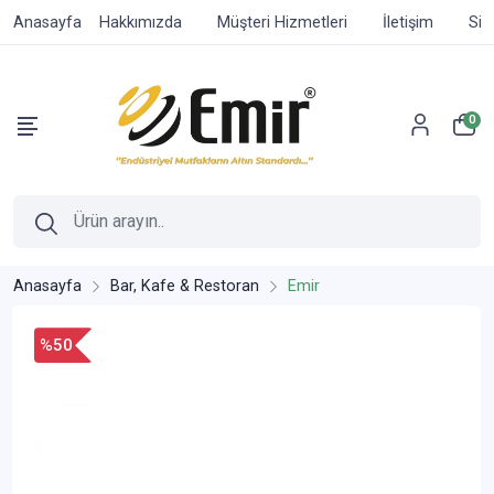
Anasayfa
Hakkımızda
Müşteri Hizmetleri
İletişim
Sip
0
Anasayfa
Bar, Kafe & Restoran
Emir
%50