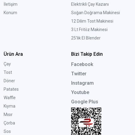
İletişim
Elektrikli Çay Kazanı
Konum
Soğan Doğrama Makinesi
12 Dilim Tost Makinesi
3 Lt Fritöz Makinesi
25'lik El Blender
Ürün Ara
Bizi Takip Edin
Çay
Facebook
Tost
Twitter
Döner
Instagram
Patates
Youtube
Waffle
Google Plus
Kıyma
Mısır
Çorba
Sos