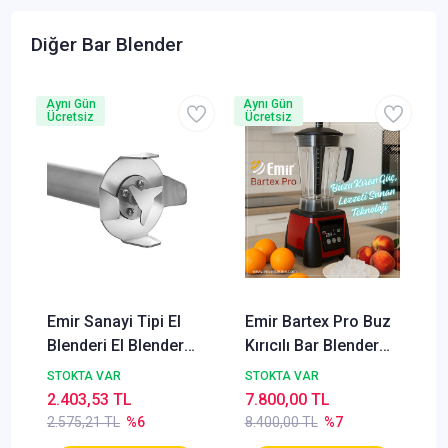
Diğer Bar Blender
Aynı Gün
Aynı Gün
Ücretsiz
Ücretsiz
Emir Sanayi Tipi El
Emir Bartex Pro Buz
Blenderi El Blender
Kırıcılı Bar Blender
25 Lik Yedek Boru
(3saniyede buz
STOKTA VAR
STOKTA VAR
Parçalama
kırma)
2.403,53 TL
7.800,00 TL
2.575,21 TL
%6
8.400,00 TL
%7