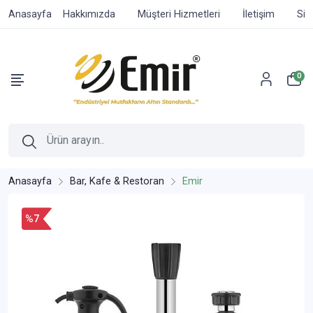
Anasayfa
Hakkımızda
Müşteri Hizmetleri
İletişim
Sip
0
Anasayfa
Bar, Kafe & Restoran
Emir
%7