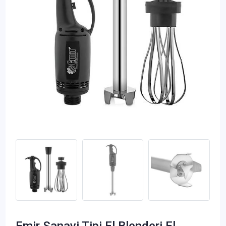
Emir Sanayi Tipi El Blenderi El