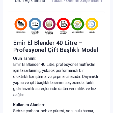
Ürün Açıklaması
Taksit / Ödeme Seçenekleri
Ür
Emir El Blender 40 Litre –
Profesyonel Çift Başlıklı Model
Ürün Tanımı:
Emir El Blender 40 Litre, profesyonel mutfaklar
için tasarlanmış, yüksek performanslı bir
elektrikli karıştırma ve çırpma cihazıdır. Dayanıklı
yapısı ve çift başlıklı tasarımı sayesinde, farklı
gıda hazırlık süreçlerinde üstün verimlilik ve hız
sağlar.
Kullanım Alanları:
Sebze çorbası, sebze püresi, sos, sulu hamur,