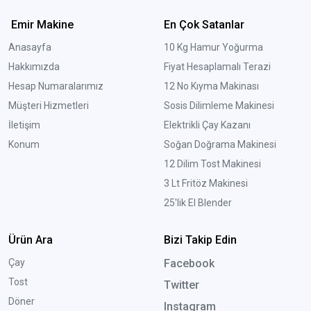
Emir Makine
En Çok Satanlar
Anasayfa
10 Kg Hamur Yoğurma
Hakkımızda
Fiyat Hesaplamalı Terazi
Hesap Numaralarımız
12 No Kıyma Makinası
Müşteri Hizmetleri
Sosis Dilimleme Makinesi
İletişim
Elektrikli Çay Kazanı
Konum
Soğan Doğrama Makinesi
12 Dilim Tost Makinesi
3 Lt Fritöz Makinesi
25'lik El Blender
Ürün Ara
Bizi Takip Edin
Çay
Facebook
Tost
Twitter
Döner
Instagram