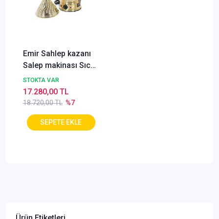
Emir Sahlep kazanı
Salep makinası Sıcak
Çikolata Bakır Model
STOKTA VAR
Karıştırıcılı 7,5 litre
17.280,00 TL
18.720,00 TL
%7
Ürün Etiketleri