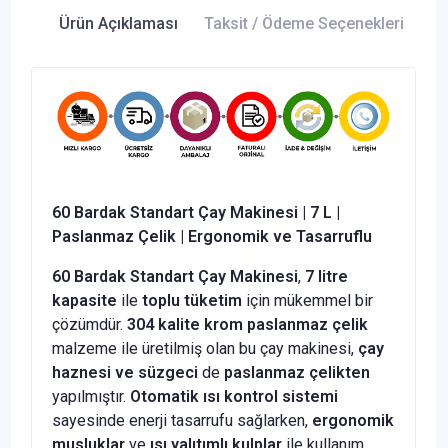
Ürün Açıklaması
Taksit / Ödeme Seçenekleri
Ür
60 Bardak Standart Çay Makinesi | 7 L |
Paslanmaz Çelik | Ergonomik ve Tasarruflu
60 Bardak Standart Çay Makinesi
,
7 litre
kapasite
ile
toplu tüketim
için mükemmel bir
çözümdür.
304 kalite krom paslanmaz çelik
malzeme ile üretilmiş olan bu çay makinesi,
çay
haznesi ve süzgeci
de
paslanmaz çelikten
yapılmıştır.
Otomatik ısı kontrol sistemi
sayesinde enerji tasarrufu sağlarken,
ergonomik
musluklar
ve
ısı yalıtımlı kulplar
ile kullanım