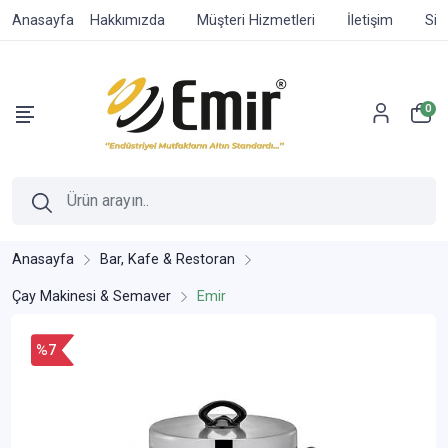
Anasayfa
Hakkımızda
Müşteri Hizmetleri
İletişim
Sip
0
Anasayfa
Bar, Kafe & Restoran
Çay Makinesi & Semaver
Emir
%7