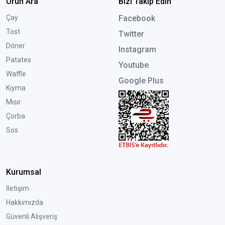
Ürün Ara
Bizi Takip Edin
Çay
Facebook
Tost
Twitter
Döner
Instagram
Patates
Youtube
Waffle
Google Plus
Kıyma
Mısır
Çorba
Sos
Kurumsal
İletişim
Hakkımızda
Güvenli Alışveriş