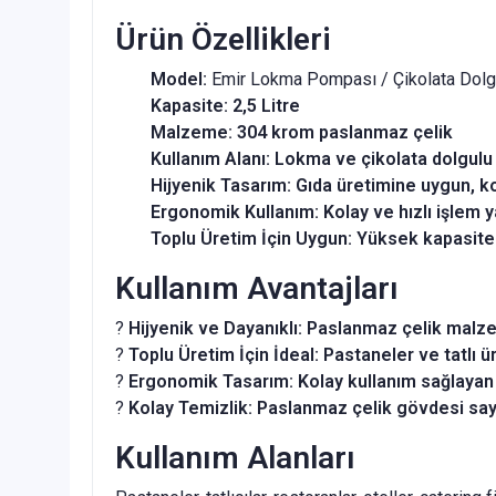
Ürün Özellikleri
Model:
Emir Lokma Pompası / Çikolata Dol
Kapasite:
2,5 Litre
Malzeme:
304 krom paslanmaz çelik
Kullanım Alanı:
Lokma ve çikolata dolgulu t
Hijyenik Tasarım:
Gıda üretimine uygun, k
Ergonomik Kullanım:
Kolay ve hızlı işlem
Toplu Üretim İçin Uygun:
Yüksek kapasiteli 
Kullanım Avantajları
?
Hijyenik ve Dayanıklı:
Paslanmaz çelik malz
?
Toplu Üretim İçin İdeal:
Pastaneler ve tatlı ü
?
Ergonomik Tasarım:
Kolay kullanım sağlayan
?
Kolay Temizlik:
Paslanmaz çelik gövdesi say
Kullanım Alanları