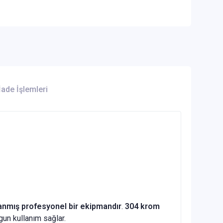
İade İşlemleri
rlanmış profesyonel bir ekipmandır
.
304 krom
un kullanım sağlar.