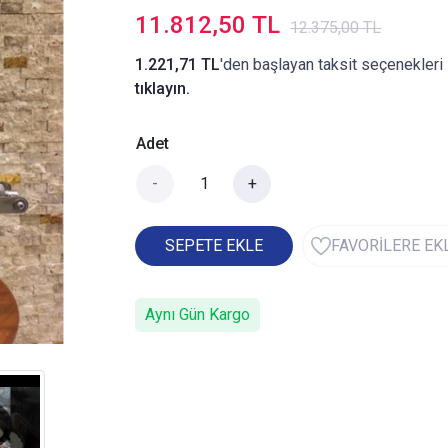
11.812,50 TL
12.375,00 TL
1.221,71 TL
'den başlayan taksit seçenekleri 
tıklayın.
Adet
-
+
SEPETE EKLE
FAVORİLERE EK
Aynı Gün Kargo