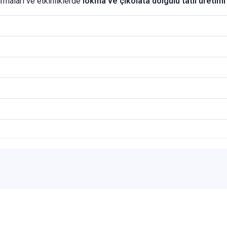
 firmaları ve etkinliklerde
lokma ve çikolata dolgulu tatlı üretimi