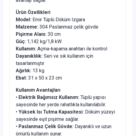
avantajı sağlar.
Ürün Özellikleri
Model:
Emir Tüplü Döküm Izgara
Malzeme:
304 Paslanmaz çelik gövde
Pişirme Alanı:
30 cm
Güç:
1,142 kg/1,8 kW
Kullanım:
Açma-kapama anahtarı ile kontrol
Dayanıklılık:
Seri ve sık kullanım için
tasarlanmıştır
Ağırlık:
13 kg
Ebat:
31 x 50 x 23 cm
Kullanım Avantajları
•
Elektrik Bağımsız Kullanım:
Tüplü yapısı
sayesinde her yerde rahatlıkla kullanılabilir.
•
Yüksek Isı Tutma Kapasitesi:
Döküm yüzeyi
sayesinde eşit pişirme sağlar.
•
Paslanmaz Çelik Gövde:
Dayanıklı ve uzun
ömürlü kullanım sunar.