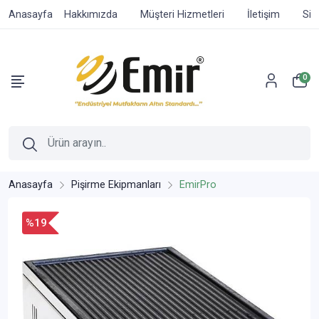
Anasayfa
Hakkımızda
Müşteri Hizmetleri
İletişim
Sip
0
Anasayfa
Pişirme Ekipmanları
EmirPro
%19