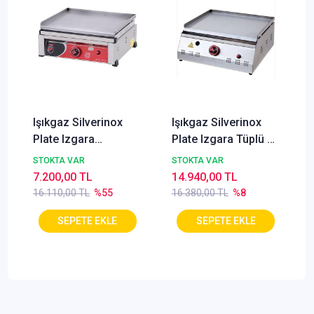
Işıkgaz Silverinox
Işıkgaz Silverinox
Plate Izgara
Plate Izgara Tüplü 50
Doğalgaz Ce Belgeli
Cm
STOKTA VAR
STOKTA VAR
50 Cm
7.200,00 TL
14.940,00 TL
16.110,00 TL
%55
16.380,00 TL
%8