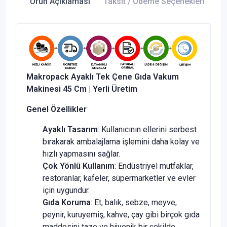
Ürün Açıklaması
Taksit / Ödeme Seçenekleri
Ür
Makropack Ayaklı Tek Çene Gıda Vakum
Makinesi 45 Cm | Yerli Üretim
Genel Özellikler
Ayaklı Tasarım
: Kullanıcının ellerini serbest
bırakarak ambalajlama işlemini daha kolay ve
hızlı yapmasını sağlar.
Çok Yönlü Kullanım
: Endüstriyel mutfaklar,
restoranlar, kafeler, süpermarketler ve evler
için uygundur.
Gıda Koruma
: Et, balık, sebze, meyve,
peynir, kuruyemiş, kahve, çay gibi birçok gıda
maddesini taze ve hijyenik bir şekilde