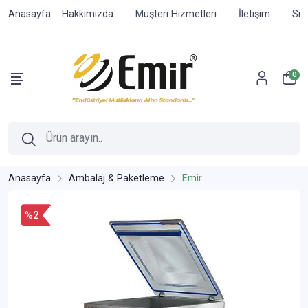
Anasayfa
Hakkımızda
Müşteri Hizmetleri
İletişim
Sip
0
Anasayfa
Ambalaj & Paketleme
Emir
%2