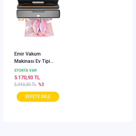
Emir Vakum
Makinası Ev Tipi
Vakum Makinası 32
STOKTA VAR
Cm
5.170,93 TL
5.343,30 TL
%3