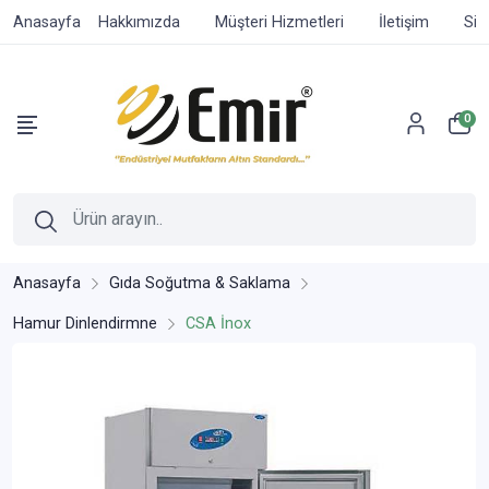
Anasayfa
Hakkımızda
Müşteri Hizmetleri
İletişim
Sip
0
Anasayfa
Gıda Soğutma & Saklama
Hamur Dinlendirmne
CSA İnox