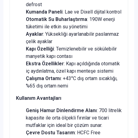
defrost
Kumanda Paneli
: Lae ve Dixell dijital kontrol
Otomatik Su Buharlaştırma
: 190W enerji
tüketimi ile etkin su yönetimi
Ayaklar
: Yüksekliği ayarlanabilir paslanmaz
çelik ayaklar
Kapı Özelliği
: Temizlenebilir ve sökülebilir
manyetik kapı contası
Ekstra Özellikler
: Kapı açıldığında otomatik
iç aydınlatma, özel kapı menteşe sistemi
Çalışma Ortamı
: +43°C dış ortam sıcaklığı,
%65 dış ortam nemi
Kullanım Avantajları
Geniş Hamur Dinlendirme Alanı
: 700 litrelik
kapasite ile orta ölçekli fırınlar ve ticari
mutfaklar için ideal bir çözüm sunar.
Çevre Dostu Tasarım
: HCFC Free