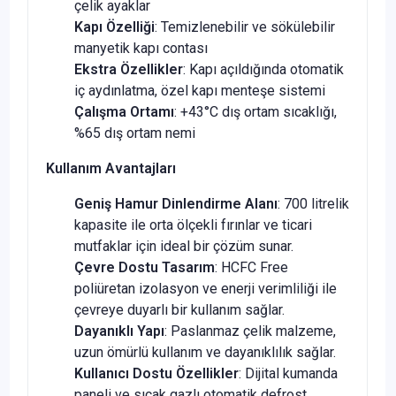
çelik ayaklar
Kapı Özelliği
: Temizlenebilir ve sökülebilir
manyetik kapı contası
Ekstra Özellikler
: Kapı açıldığında otomatik
iç aydınlatma, özel kapı menteşe sistemi
Çalışma Ortamı
: +43°C dış ortam sıcaklığı,
%65 dış ortam nemi
Kullanım Avantajları
Geniş Hamur Dinlendirme Alanı
: 700 litrelik
kapasite ile orta ölçekli fırınlar ve ticari
mutfaklar için ideal bir çözüm sunar.
Çevre Dostu Tasarım
: HCFC Free
poliüretan izolasyon ve enerji verimliliği ile
çevreye duyarlı bir kullanım sağlar.
Dayanıklı Yapı
: Paslanmaz çelik malzeme,
uzun ömürlü kullanım ve dayanıklılık sağlar.
Kullanıcı Dostu Özellikler
: Dijital kumanda
paneli ve sıcak gazlı otomatik defrost