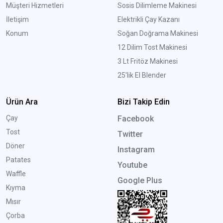
Müşteri Hizmetleri
Sosis Dilimleme Makinesi
İletişim
Elektrikli Çay Kazanı
Konum
Soğan Doğrama Makinesi
12 Dilim Tost Makinesi
3 Lt Fritöz Makinesi
25'lik El Blender
Ürün Ara
Bizi Takip Edin
Çay
Facebook
Tost
Twitter
Döner
Instagram
Patates
Youtube
Waffle
Google Plus
Kıyma
Mısır
Çorba