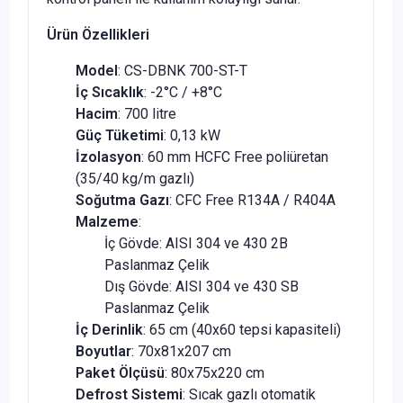
Ürün Özellikleri
Model
: CS-DBNK 700-ST-T
İç Sıcaklık
: -2°C / +8°C
Hacim
: 700 litre
Güç Tüketimi
: 0,13 kW
İzolasyon
: 60 mm HCFC Free poliüretan
(35/40 kg/m gazlı)
Soğutma Gazı
: CFC Free R134A / R404A
Malzeme
:
İç Gövde: AISI 304 ve 430 2B
Paslanmaz Çelik
Dış Gövde: AISI 304 ve 430 SB
Paslanmaz Çelik
İç Derinlik
: 65 cm (40x60 tepsi kapasiteli)
Boyutlar
: 70x81x207 cm
Paket Ölçüsü
: 80x75x220 cm
Defrost Sistemi
: Sıcak gazlı otomatik