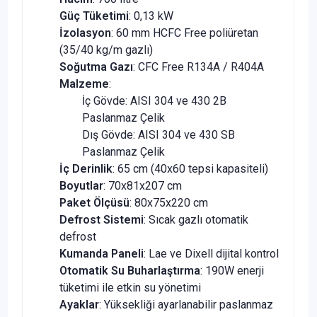
Güç Tüketimi
: 0,13 kW
İzolasyon
: 60 mm HCFC Free poliüretan
(35/40 kg/m gazlı)
Soğutma Gazı
: CFC Free R134A / R404A
Malzeme
:
İç Gövde: AISI 304 ve 430 2B
Paslanmaz Çelik
Dış Gövde: AISI 304 ve 430 SB
Paslanmaz Çelik
İç Derinlik
: 65 cm (40x60 tepsi kapasiteli)
Boyutlar
: 70x81x207 cm
Paket Ölçüsü
: 80x75x220 cm
Defrost Sistemi
: Sıcak gazlı otomatik
defrost
Kumanda Paneli
: Lae ve Dixell dijital kontrol
Otomatik Su Buharlaştırma
: 190W enerji
tüketimi ile etkin su yönetimi
Ayaklar
: Yüksekliği ayarlanabilir paslanmaz