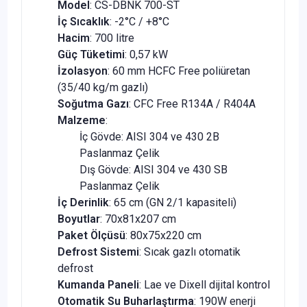
Model
: CS-DBNK 700-ST
İç Sıcaklık
: -2°C / +8°C
Hacim
: 700 litre
Güç Tüketimi
: 0,57 kW
İzolasyon
: 60 mm HCFC Free poliüretan
(35/40 kg/m gazlı)
Soğutma Gazı
: CFC Free R134A / R404A
Malzeme
:
İç Gövde: AISI 304 ve 430 2B
Paslanmaz Çelik
Dış Gövde: AISI 304 ve 430 SB
Paslanmaz Çelik
İç Derinlik
: 65 cm (GN 2/1 kapasiteli)
Boyutlar
: 70x81x207 cm
Paket Ölçüsü
: 80x75x220 cm
Defrost Sistemi
: Sıcak gazlı otomatik
defrost
Kumanda Paneli
: Lae ve Dixell dijital kontrol
Otomatik Su Buharlaştırma
: 190W enerji