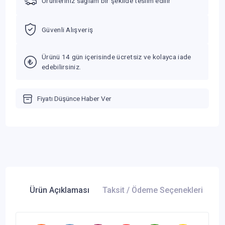
Ürünleriniz sağlam bir şekilde teslim edilir
Güvenli Alışveriş
Ürünü 14 gün içerisinde ücretsiz ve kolayca iade
edebilirsiniz.
Fiyatı Düşünce Haber Ver
Ürün Açıklaması
Taksit / Ödeme Seçenekleri
Ür