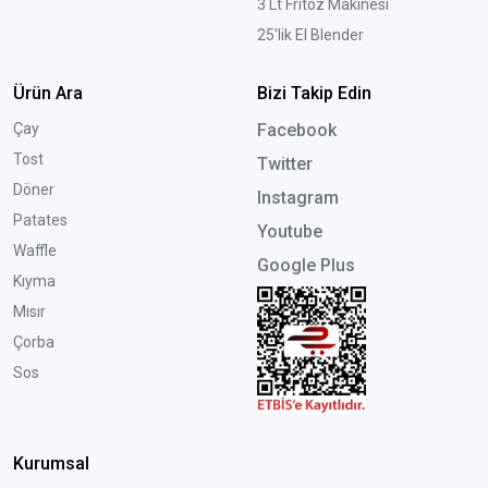
3 Lt Fritöz Makinesi
25'lik El Blender
Ürün Ara
Bizi Takip Edin
Çay
Facebook
Tost
Twitter
Döner
Instagram
Patates
Youtube
Waffle
Google Plus
Kıyma
Mısır
Çorba
Sos
Kurumsal