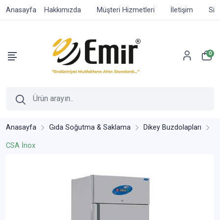
Anasayfa
Hakkımızda
Müşteri Hizmetleri
İletişim
Sip
0
Anasayfa
Gıda Soğutma & Saklama
Dikey Buzdolapları
CSA İnox