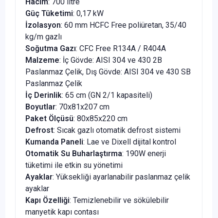
Hacim
: 700 litre
Güç Tüketimi
: 0,17 kW
İzolasyon
: 60 mm HCFC Free poliüretan, 35/40
kg/m gazlı
Soğutma Gazı
: CFC Free R134A / R404A
Malzeme
: İç Gövde: AISI 304 ve 430 2B
Paslanmaz Çelik, Dış Gövde: AISI 304 ve 430 SB
Paslanmaz Çelik
İç Derinlik
: 65 cm (GN 2/1 kapasiteli)
Boyutlar
: 70x81x207 cm
Paket Ölçüsü
: 80x85x220 cm
Defrost
: Sıcak gazlı otomatik defrost sistemi
Kumanda Paneli
: Lae ve Dixell dijital kontrol
Otomatik Su Buharlaştırma
: 190W enerji
tüketimi ile etkin su yönetimi
Ayaklar
: Yüksekliği ayarlanabilir paslanmaz çelik
ayaklar
Kapı Özelliği
: Temizlenebilir ve sökülebilir
manyetik kapı contası