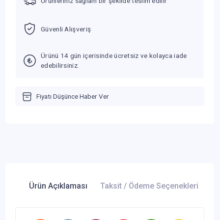
Ürünleriniz sağlam bir şekilde teslim edilir
Güvenli Alışveriş
Ürünü 14 gün içerisinde ücretsiz ve kolayca iade
edebilirsiniz.
Fiyatı Düşünce Haber Ver
Ürün Açıklaması
Taksit / Ödeme Seçenekleri
Ür