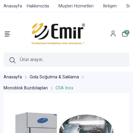
Anasayfa
Hakkımızda
Müşteri Hizmetleri
İletişim
Sip
0
Anasayfa
Gıda Soğutma & Saklama
Monoblok Buzdolapları
CSA İnox