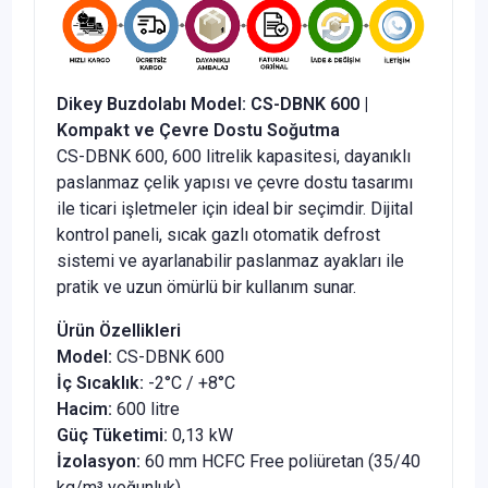
Dikey Buzdolabı Model: CS-DBNK 600 |
Kompakt ve Çevre Dostu Soğutma
CS-DBNK 600, 600 litrelik kapasitesi, dayanıklı
paslanmaz çelik yapısı ve çevre dostu tasarımı
ile ticari işletmeler için ideal bir seçimdir. Dijital
kontrol paneli, sıcak gazlı otomatik defrost
sistemi ve ayarlanabilir paslanmaz ayakları ile
pratik ve uzun ömürlü bir kullanım sunar.
Ürün Özellikleri
Model:
CS-DBNK 600
İç Sıcaklık:
-2°C / +8°C
Hacim:
600 litre
Güç Tüketimi:
0,13 kW
İzolasyon:
60 mm HCFC Free poliüretan (35/40
kg/m³ yoğunluk)