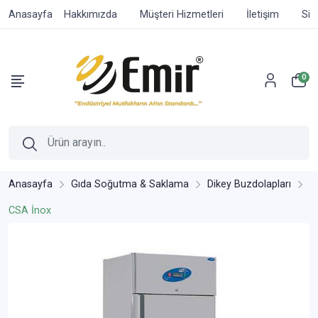
Anasayfa
Hakkımızda
Müşteri Hizmetleri
İletişim
Sip
0
Anasayfa
Gıda Soğutma & Saklama
Dikey Buzdolapları
CSA İnox