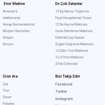
Emir Makine
En Çok Satanlar
Anasayfa
10 Kg Hamur Yoğurma
Hakkımızda
Fiyat Hesaplamalı Terazi
Hesap Numaralarımız
12 No Kıyma Makinası
Müşteri Hizmetleri
Sosis Dilimleme Makinesi
İletişim
Elektrikli Çay Kazanı
Konum
Soğan Doğrama Makinesi
12 Dilim Tost Makinesi
3 Lt Fritöz Makinesi
25'lik El Blender
Ürün Ara
Bizi Takip Edin
Çay
Facebook
Tost
Twitter
Döner
Instagram
Patates