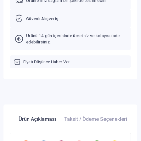
Ürünleriniz sağlam bir şekilde teslim edilir
Güvenli Alışveriş
Ürünü 14 gün içerisinde ücretsiz ve kolayca iade
edebilirsiniz.
Fiyatı Düşünce Haber Ver
Ürün Açıklaması
Taksit / Ödeme Seçenekleri
Ür