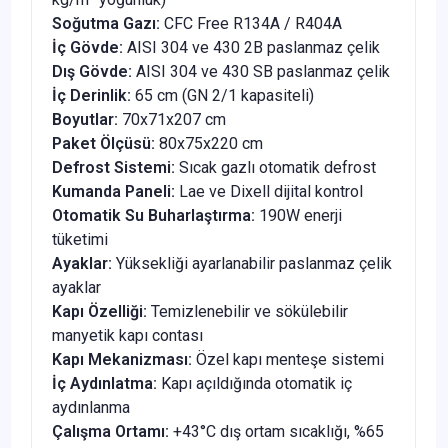
Soğutma Gazı:
CFC Free R134A / R404A
İç Gövde:
AISI 304 ve 430 2B paslanmaz çelik
Dış Gövde:
AISI 304 ve 430 SB paslanmaz çelik
İç Derinlik:
65 cm (GN 2/1 kapasiteli)
Boyutlar:
70x71x207 cm
Paket Ölçüsü:
80x75x220 cm
Defrost Sistemi:
Sıcak gazlı otomatik defrost
Kumanda Paneli:
Lae ve Dixell dijital kontrol
Otomatik Su Buharlaştırma:
190W enerji
tüketimi
Ayaklar:
Yüksekliği ayarlanabilir paslanmaz çelik
ayaklar
Kapı Özelliği:
Temizlenebilir ve sökülebilir
manyetik kapı contası
Kapı Mekanizması:
Özel kapı menteşe sistemi
İç Aydınlatma:
Kapı açıldığında otomatik iç
aydınlanma
Çalışma Ortamı:
+43°C dış ortam sıcaklığı, %65