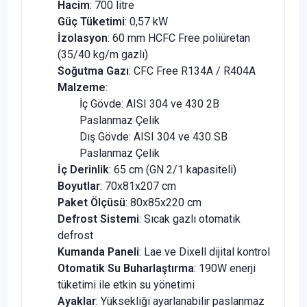
Hacim
: 700 litre
Güç Tüketimi
: 0,57 kW
İzolasyon
: 60 mm HCFC Free poliüretan
(35/40 kg/m gazlı)
Soğutma Gazı
: CFC Free R134A / R404A
Malzeme
:
İç Gövde: AISI 304 ve 430 2B
Paslanmaz Çelik
Dış Gövde: AISI 304 ve 430 SB
Paslanmaz Çelik
İç Derinlik
: 65 cm (GN 2/1 kapasiteli)
Boyutlar
: 70x81x207 cm
Paket Ölçüsü
: 80x85x220 cm
Defrost Sistemi
: Sıcak gazlı otomatik
defrost
Kumanda Paneli
: Lae ve Dixell dijital kontrol
Otomatik Su Buharlaştırma
: 190W enerji
tüketimi ile etkin su yönetimi
Ayaklar
: Yüksekliği ayarlanabilir paslanmaz