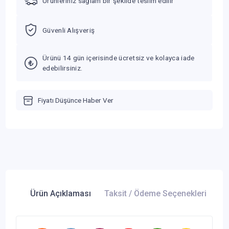
Ürünleriniz sağlam bir şekilde teslim edilir
Güvenli Alışveriş
Ürünü 14 gün içerisinde ücretsiz ve kolayca iade
edebilirsiniz.
Fiyatı Düşünce Haber Ver
Ürün Açıklaması
Taksit / Ödeme Seçenekleri
Ür