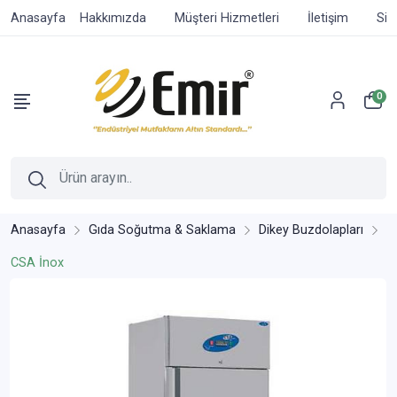
Anasayfa
Hakkımızda
Müşteri Hizmetleri
İletişim
Sip
0
Anasayfa
Gıda Soğutma & Saklama
Dikey Buzdolapları
CSA İnox