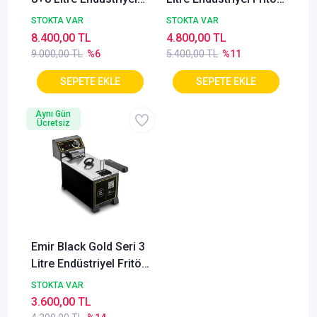
Fritöz – Piano Black –
– Piano Black –
STOKTA VAR
STOKTA VAR
Profesyonel Kullanım
Profesyonel Kullanım
8.400,00 TL
4.800,00 TL
9.000,00 TL
%6
5.400,00 TL
%11
Aynı Gün
Ücretsiz
Emir Black Gold Seri 3
Litre Endüstriyel Fritöz
– Piano Black –
STOKTA VAR
Profesyonel Kullanım
3.600,00 TL