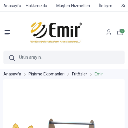
Anasayfa
Hakkımızda
Müşteri Hizmetleri
İletişim
Sip
0
Anasayfa
Pişirme Ekipmanları
Fritözler
Emir