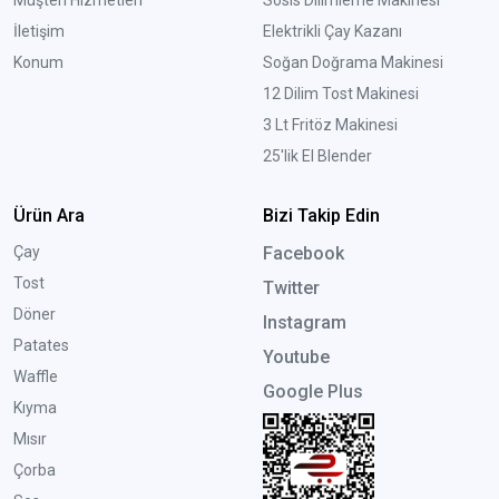
İletişim
Elektrikli Çay Kazanı
Konum
Soğan Doğrama Makinesi
12 Dilim Tost Makinesi
3 Lt Fritöz Makinesi
25'lik El Blender
Ürün Ara
Bizi Takip Edin
Çay
Facebook
Tost
Twitter
Döner
Instagram
Patates
Youtube
Waffle
Google Plus
Kıyma
Mısır
Çorba