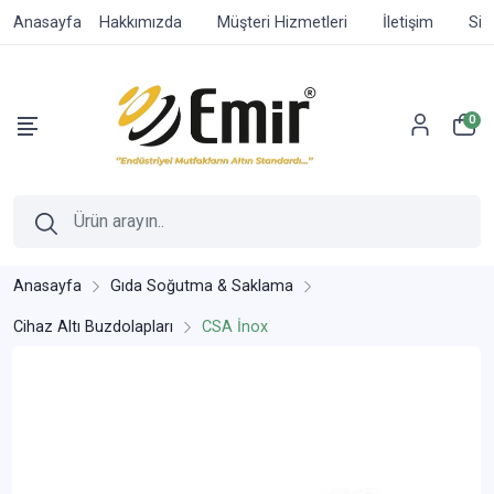
Anasayfa
Hakkımızda
Müşteri Hizmetleri
İletişim
Sip
0
Anasayfa
Gıda Soğutma & Saklama
Cihaz Altı Buzdolapları
CSA İnox