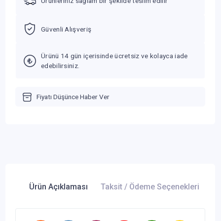
Ürünleriniz sağlam bir şekilde teslim edilir
Güvenli Alışveriş
Ürünü 14 gün içerisinde ücretsiz ve kolayca iade
edebilirsiniz.
Fiyatı Düşünce Haber Ver
Ürün Açıklaması
Taksit / Ödeme Seçenekleri
Ür