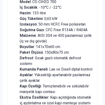
Model
: CS-CİH2D 700
İç Sıcaklık
: -10°C / -22°C
Hacim
: 135 litre
Güç Tüketimi
: 0,65 kW
İzolasyon
: 50 mm HCFC Free poliüretan
Soğutma Gazı
: CFC Free R134A / R404A
Malzeme
: AISI 304 ve 430 paslanmaz çelik
(iç ve dış gövde)
Boyutlar
: 141x70x60 cm
Paket Ölçüsü
: 150x80x75 cm
Defrost
: Sıcak gazlı otomatik defrost
sistemi
Kumanda Paneli
: Lae ve Dixell dijital kontrol
Ayaklar
: Yüksekliği ayarlanabilir paslanmaz
çelik ayaklar
Kapı Özelliği
: Temizlenebilir ve sökülebilir
manyetik kapı contası
Ekstra Özellikler
: Kapı açıldığında otomatik
iç aydınlatma ve özel kapı menteşe sistemi