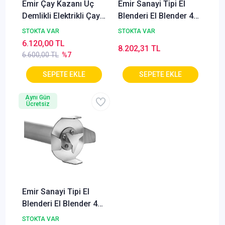
Emir Çay Kazanı Üç
Emir Sanayi Tipi El
Demlikli Elektrikli Çay
Blenderi El Blender 40
Ocağı Kazanı 38 L.
Lik Yedek Mikser Uç
STOKTA VAR
STOKTA VAR
6.120,00 TL
8.202,31 TL
6.600,00 TL
%7
Aynı Gün
Ücretsiz
Emir Sanayi Tipi El
Blenderi El Blender 40
Lik Yedek Boru
STOKTA VAR