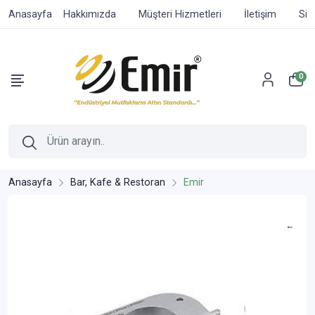
Anasayfa
Hakkımızda
Müşteri Hizmetleri
İletişim
Sip
0
Anasayfa
Bar, Kafe & Restoran
Emir