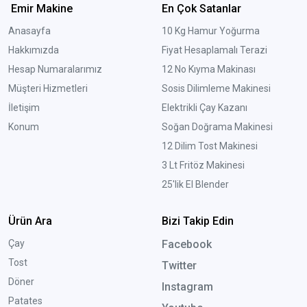
Emir Makine
En Çok Satanlar
Anasayfa
10 Kg Hamur Yoğurma
Hakkımızda
Fiyat Hesaplamalı Terazi
Hesap Numaralarımız
12 No Kıyma Makinası
Müşteri Hizmetleri
Sosis Dilimleme Makinesi
İletişim
Elektrikli Çay Kazanı
Konum
Soğan Doğrama Makinesi
12 Dilim Tost Makinesi
3 Lt Fritöz Makinesi
25'lik El Blender
Ürün Ara
Bizi Takip Edin
Çay
Facebook
Tost
Twitter
Döner
Instagram
Patates