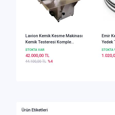
Lavion Kemik Kesme Makinası
Emir K
Kemik Testeresi Komple
Yedek 
Paslanmaz
STOKTA VAR
STOKTA 
42.000,00 TL
1.020,
44.100,00 TL
%4
Ürün Etiketleri