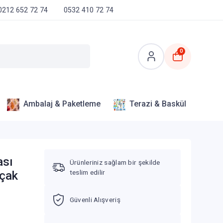
0212 652 72 74
0532 410 72 74
0
Ambalaj & Paketleme
Terazi & Baskül
ası
Ürünleriniz sağlam bir şekilde
teslim edilir
ıçak
Güvenli Alışveriş