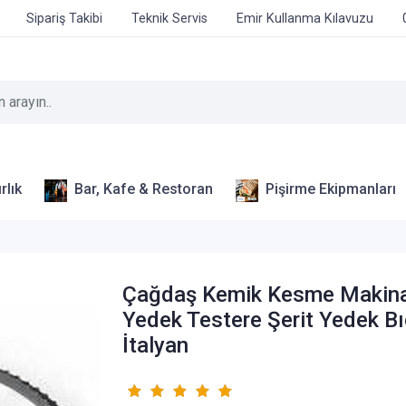
Sipariş Takibi
Teknik Servis
Emir Kullanma Kılavuzu
rlık
Bar, Kafe & Restoran
Pişirme Ekipmanları
Çağdaş Kemik Kesme Makin
Yedek Testere Şerit Yedek B
İtalyan