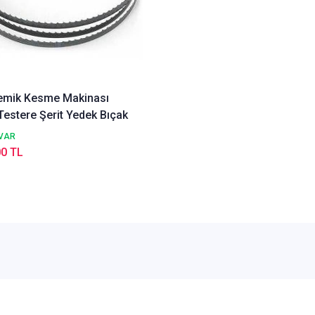
emik Kesme Makinası
Testere Şerit Yedek Bıçak
VAR
00 TL