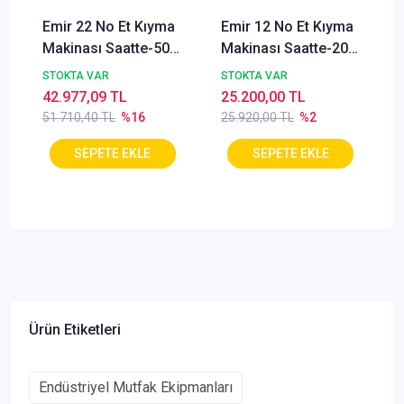
Emir 22 No Et Kıyma
Emir 12 No Et Kıyma
Makinası Saatte-500
Makinası Saatte-200
Kg Et Çekme
Kg
STOKTA VAR
STOKTA VAR
Kapasiteli
42.977,09 TL
25.200,00 TL
51.710,40 TL
%16
25.920,00 TL
%2
Ürün Etiketleri
Endüstriyel Mutfak Ekipmanları