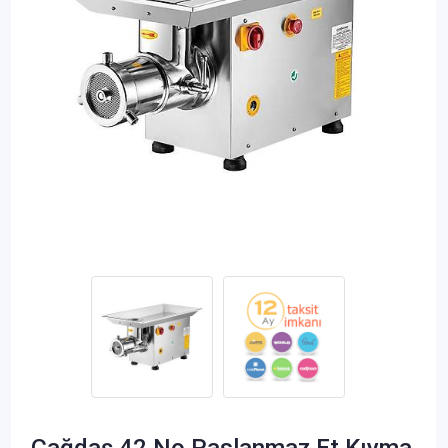
Çağdaş 42 No Paslanmaz Et Kıyma