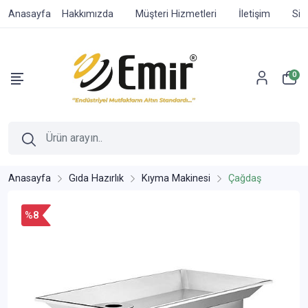
Anasayfa
Hakkımızda
Müşteri Hizmetleri
İletişim
Sip
0
Anasayfa
Gıda Hazırlık
Kıyma Makinesi
Çağdaş
%8