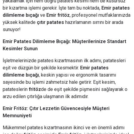
yakalamak için hem doğru patates kesimi hem de kusursuz
bir kızartma işlemi gerekir. İşte tam bu noktada,
Emir patates
dilimleme bıçağı
ve
Emir fritöz
, profesyonel mutfaklarınızda
yüksek kalitede
çıtır patates
hazırlamanın sırrını bir arada
sunuyor!
Emir Patates Dilimleme Bıçağı: Müşterilerinize Standart
Kesimler Sunun
İşletmelerinizde patates kızartmasının ilk adımı, patatesleri
eşit ve düzgün bir şekilde kesmektir.
Emir patates
dilimleme bıçağı
, keskin yapısı ve ergonomik tasarımı
sayesinde bu işlemi zahmetsiz hale getirir. Eşit kesim,
patateslerin
fritöz
de de eşit şekilde pişmesini sağlayarak o
arzu edilen çıtırlığa ulaşmanın ilk adımıdır.
Emir Fritöz: Çıtır Lezzetin Güvencesiyle Müşteri
Memnuniyeti
Mükemmel patates kızartmasının ikinci ve en önemli adımı