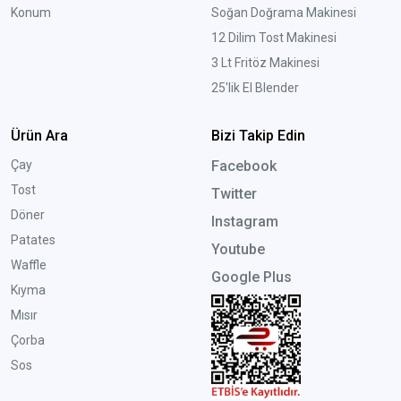
Konum
Soğan Doğrama Makinesi
12 Dilim Tost Makinesi
3 Lt Fritöz Makinesi
25'lik El Blender
Ürün Ara
Bizi Takip Edin
Çay
Facebook
Tost
Twitter
Döner
Instagram
Patates
Youtube
Waffle
Google Plus
Kıyma
Mısır
Çorba
Sos