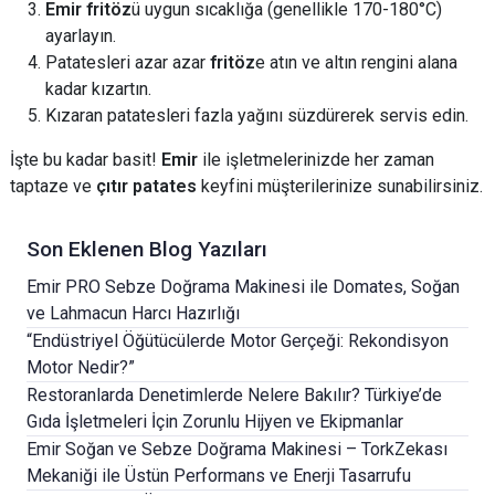
Emir fritöz
ü uygun sıcaklığa (genellikle 170-180°C)
ayarlayın.
Patatesleri azar azar
fritöz
e atın ve altın rengini alana
kadar kızartın.
Kızaran patatesleri fazla yağını süzdürerek servis edin.
İşte bu kadar basit!
Emir
ile işletmelerinizde her zaman
taptaze ve
çıtır patates
keyfini müşterilerinize sunabilirsiniz.
Son Eklenen Blog Yazıları
Emir PRO Sebze Doğrama Makinesi ile Domates, Soğan
ve Lahmacun Harcı Hazırlığı
“Endüstriyel Öğütücülerde Motor Gerçeği: Rekondisyon
Motor Nedir?”
Restoranlarda Denetimlerde Nelere Bakılır? Türkiye’de
Gıda İşletmeleri İçin Zorunlu Hijyen ve Ekipmanlar
Emir Soğan ve Sebze Doğrama Makinesi – TorkZekası
Mekaniği ile Üstün Performans ve Enerji Tasarrufu