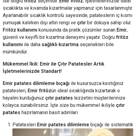
ise doğru
fritöz
seçimidir.
Emir fritöz
, işletmelerinizde ideal
sıcaklıkta ve kıvamda kızartmalar yapmanız için tasarlanmıştır.
Ayarlanabilir sıcaklık kontrolü sayesinde, patateslerin iç kısmı
yumuşak kalırken dışı altın rengi ve
çıtır
bir dokuya sahip olur.
Fritöz kullanımı
konusunda da pratik çözümler sunan
Emir
,
güvenli ve keyifli bir kızartma deneyimi yaşatır. Doğru
fritöz
kullanımı
ile daha
sağlıklı kızartma
seçenekleri bile
mümkündür.
Mükemmel İkili: Emir ile Çıtır Patatesler Artık
İşletmelerinizde Standart!
Emir patates dilimleme bıçağı
ile kusursuzca kestiğiniz
patatesleri,
Emir fritöz
ün ideal sıcaklığında kızartarak o
hayalini kurduğunuz
çıtır patates
lezzetini müşterilerinize
kolayca sunabilirsiniz. İşte size bu mükemmel ikiliyle
çıtır
patates
hazırlamanın basit adımları:
Patatesleri
Emir patates dilimleme
bıçağı ile sistematik