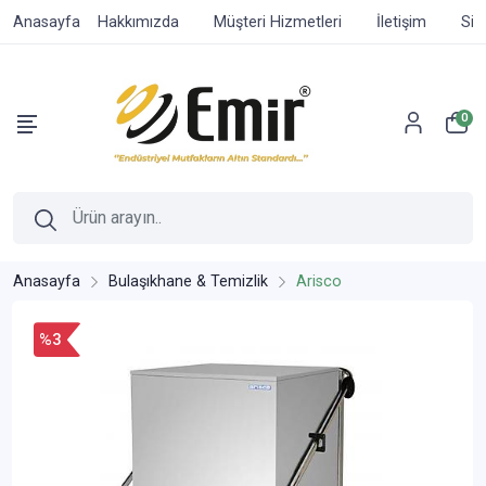
Anasayfa
Hakkımızda
Müşteri Hizmetleri
İletişim
Sip
0
Anasayfa
Bulaşıkhane & Temizlik
Arisco
%3