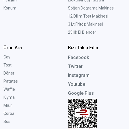
İletişim
Elektrikli Çay Kazanı
Konum
Soğan Doğrama Makinesi
12 Dilim Tost Makinesi
3 Lt Fritöz Makinesi
25'lik El Blender
Ürün Ara
Bizi Takip Edin
Çay
Facebook
Tost
Twitter
Döner
Instagram
Patates
Youtube
Waffle
Google Plus
Kıyma
Mısır
Çorba
Sos