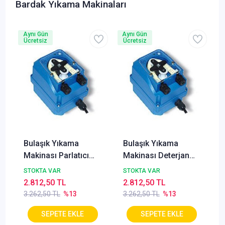
Bardak Yıkama Makinaları
Aynı Gün
Aynı Gün
Ücretsiz
Ücretsiz
Bulaşık Yıkama
Bulaşık Yıkama
Makinası Parlatıcı
Makinası Deterjan
Pompası
Pompası
STOKTA VAR
STOKTA VAR
2.812,50 TL
2.812,50 TL
3.262,50 TL
%13
3.262,50 TL
%13